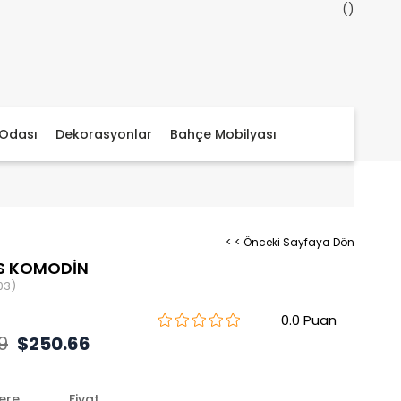
Odası
Dekorasyonlar
Bahçe Mobilyası
< < Önceki Sayfaya Dön
İS KOMODİN
03)
0.0
9
$250.66
lere
Fiyat