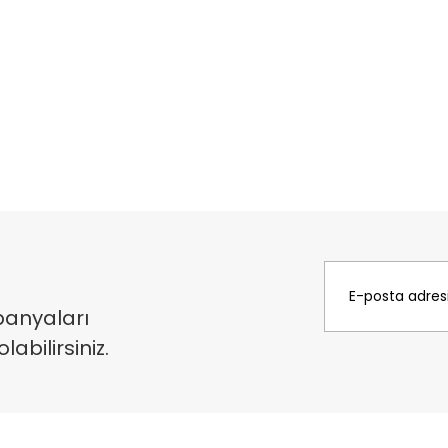
panyaları
bilirsiniz.