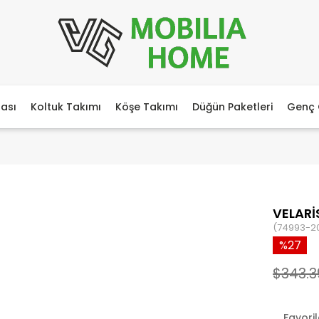
ası
Koltuk Takımı
Köşe Takımı
Düğün Paketleri
Genç 
VELAR
(74993-2
27
$343.3
Favori