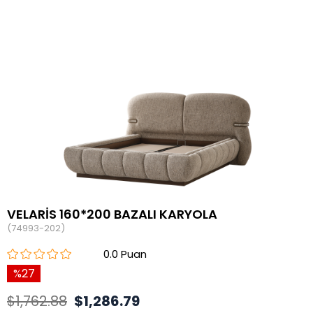
VELARİS 160*200 BAZALI KARYOLA
(74993-202)
0.0
27
$1,762.88
$1,286.79