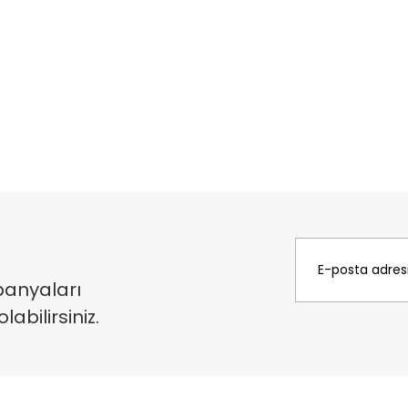
panyaları
bilirsiniz.