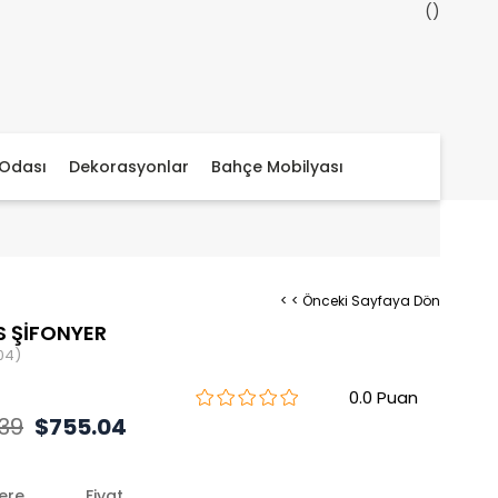
Odası
Dekorasyonlar
Bahçe Mobilyası
< < Önceki Sayfaya Dön
S ŞİFONYER
04)
0.0
.39
$755.04
lere
Fiyat