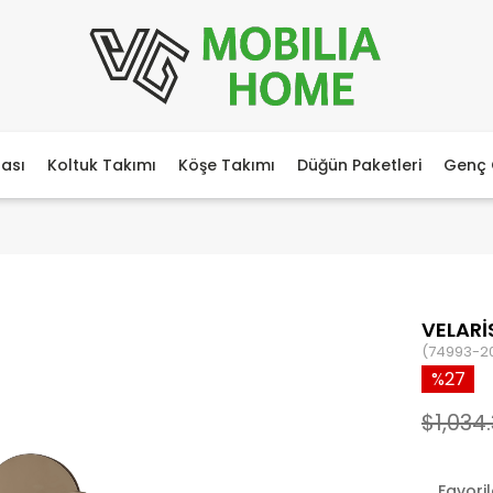
ası
Koltuk Takımı
Köşe Takımı
Düğün Paketleri
Genç 
VELARİ
(74993-2
27
$1,034
Favori