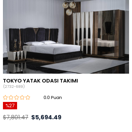
TOKYO YATAK ODASI TAKIMI
(2732-689)
0.0
27
$7,801.47
$5,694.49