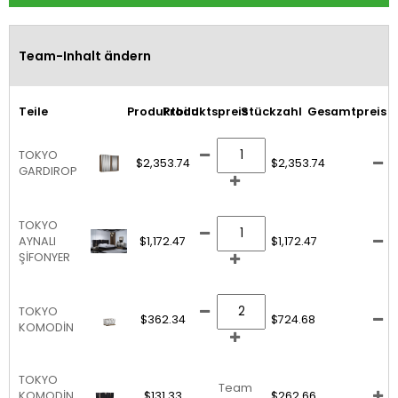
Team-Inhalt ändern
Teile
Produktbild
Produktspreis
Stückzahl
Gesamtpreis
TOKYO
$2,353.74
$2,353.74
GARDIROP
TOKYO
AYNALI
$1,172.47
$1,172.47
ŞİFONYER
TOKYO
$362.34
$724.68
KOMODİN
TOKYO
Team
KOMODİN
$131.33
$262.66