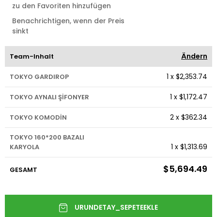
zu den Favoriten hinzufügen
Benachrichtigen, wenn der Preis
sinkt
Ändern
Team-Inhalt
1
x
$2,353.74
TOKYO GARDIROP
1
x
$1,172.47
TOKYO AYNALI ŞİFONYER
2
x
$362.34
TOKYO KOMODİN
TOKYO 160*200 BAZALI
1
x
$1,313.69
KARYOLA
$5,694.49
GESAMT