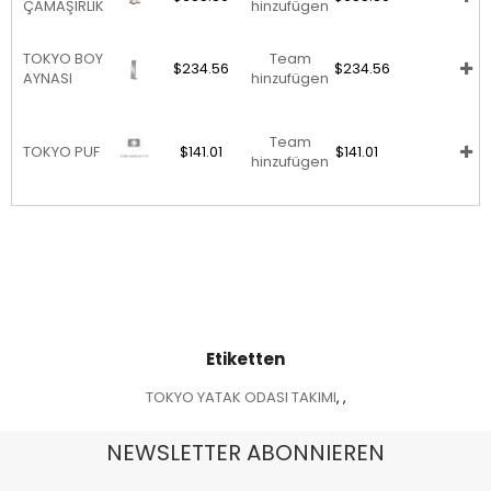
ÇAMAŞIRLIK
hinzufügen
TOKYO BOY
Team
$234.56
$234.56
AYNASI
hinzufügen
Team
TOKYO PUF
$141.01
$141.01
hinzufügen
Etiketten
TOKYO YATAK ODASI TAKIMI
,
,
NEWSLETTER ABONNIEREN