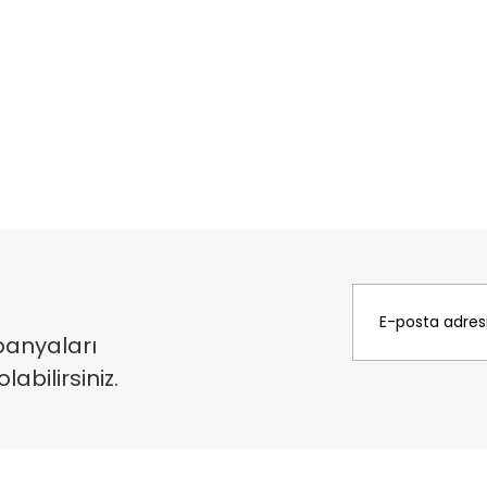
panyaları
bilirsiniz.