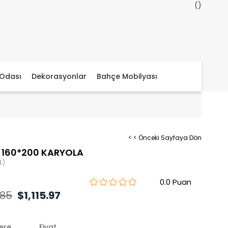
Odası
Dekorasyonlar
Bahçe Mobilyası
< < Önceki Sayfaya Dön
 160*200 KARYOLA
4)
0.0
.85
$1,115.97
lere
Fiyat