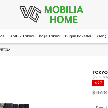
ası
Koltuk Takımı
Köşe Takımı
Düğün Paketleri
Genç 
KARYOLA
TOKYO
(2732-69
27
$1,528
Favori