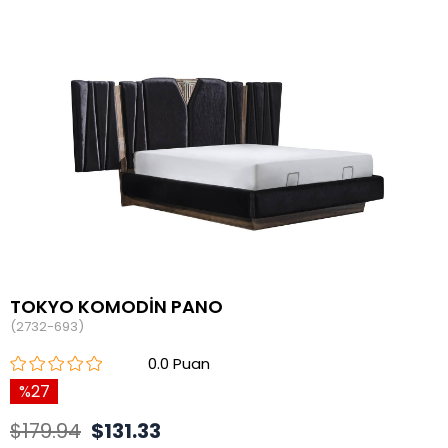
TOKYO KOMODİN PANO
(2732-693)
0.0
27
$179.94
$131.33