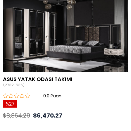
ASUS YATAK ODASI TAKIMI
(2732-536)
0.0
27
$8,864.29
$6,470.27