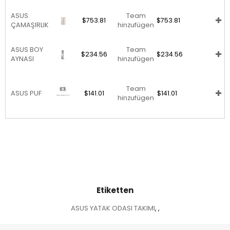
ASUS
Team
$753.81
$753.81
ÇAMAŞIRLIK
hinzufügen
ASUS BOY
Team
$234.56
$234.56
AYNASI
hinzufügen
Team
ASUS PUF
$141.01
$141.01
hinzufügen
Etiketten
ASUS YATAK ODASI TAKIMI
,
,