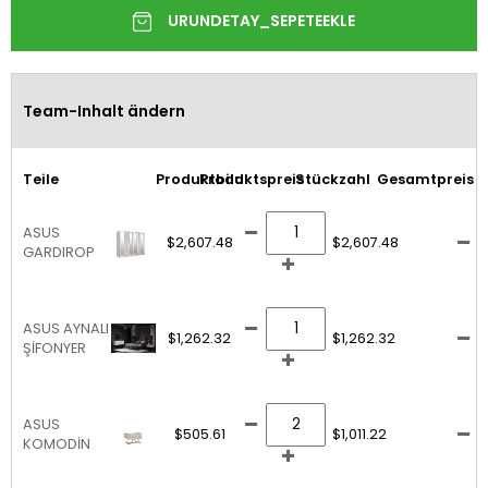
Team-Inhalt ändern
Teile
Produktbild
Produktspreis
Stückzahl
Gesamtpreis
ASUS
$2,607.48
$2,607.48
GARDIROP
ASUS AYNALI
$1,262.32
$1,262.32
ŞİFONYER
ASUS
$505.61
$1,011.22
KOMODİN