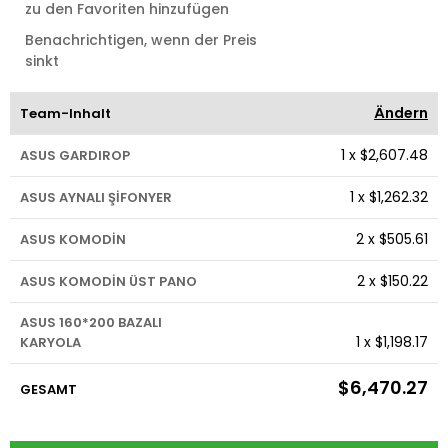
zu den Favoriten hinzufügen
Benachrichtigen, wenn der Preis
sinkt
Ändern
Team-Inhalt
1
x
$2,607.48
ASUS GARDIROP
1
x
$1,262.32
ASUS AYNALI ŞİFONYER
2
x
$505.61
ASUS KOMODİN
2
x
$150.22
ASUS KOMODİN ÜST PANO
ASUS 160*200 BAZALI
1
x
$1,198.17
KARYOLA
$6,470.27
GESAMT