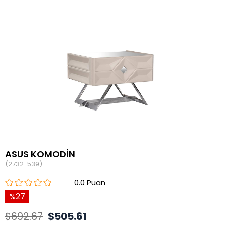
ASUS KOMODİN
(2732-539)
0.0
27
$692.67
$505.61