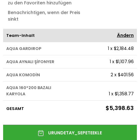
zu den Favoriten hinzufügen
Benachrichtigen, wenn der Preis
sinkt
Ändern
Team-Inhalt
1
x
$2,184.48
AQUA GARDIROP
1
x
$1,107.96
AQUA AYNALI ŞİFONYER
2
x
$401.56
AQUA KOMODİN
AQUA 160*200 BAZALI
1
x
$1,358.77
KARYOLA
$5,398.63
GESAMT