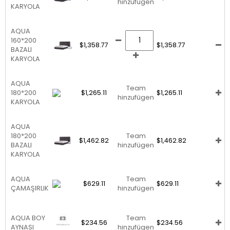
hinzufügen
KARYOLA
AQUA
160*200
$1,358.77
$1,358.77
BAZALI
KARYOLA
AQUA
Team
180*200
$1,265.11
$1,265.11
hinzufügen
KARYOLA
AQUA
180*200
Team
$1,462.82
$1,462.82
BAZALI
hinzufügen
KARYOLA
AQUA
Team
$629.11
$629.11
ÇAMAŞIRLIK
hinzufügen
AQUA BOY
Team
$234.56
$234.56
AYNASI
hinzufügen