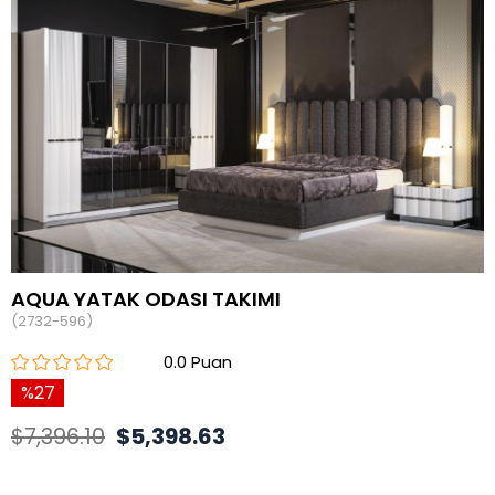
AQUA YATAK ODASI TAKIMI
(2732-596)
0.0
27
$7,396.10
$5,398.63