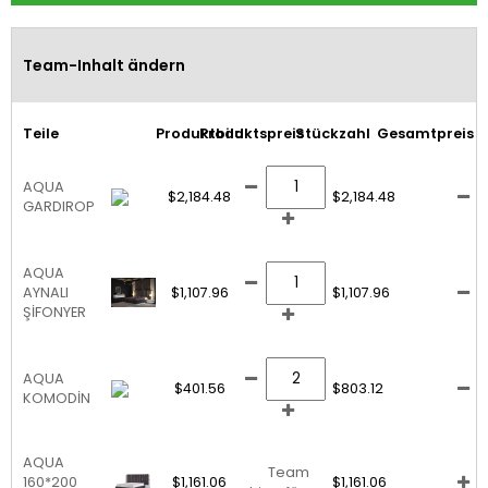
Team-Inhalt ändern
Teile
Produktbild
Produktspreis
Stückzahl
Gesamtpreis
AQUA
$2,184.48
$2,184.48
GARDIROP
AQUA
AYNALI
$1,107.96
$1,107.96
ŞİFONYER
AQUA
$401.56
$803.12
KOMODİN
AQUA
Team
160*200
$1,161.06
$1,161.06