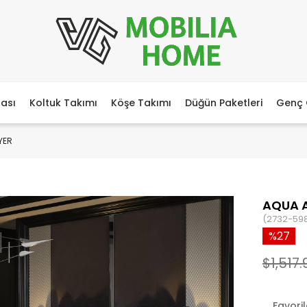
ası
Koltuk Takımı
Köşe Takımı
Düğün Paketleri
Genç 
YER
AQUA A
(2732-59
27
$1,517.
Favori