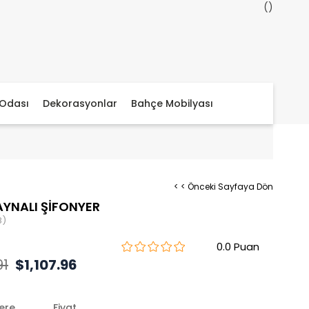
Odası
Dekorasyonlar
Bahçe Mobilyası
< < Önceki Sayfaya Dön
YNALI ŞİFONYER
8)
0.0
91
$1,107.96
lere
Fiyat