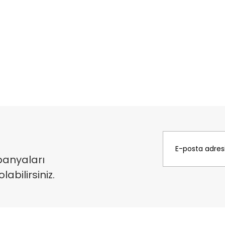
panyaları
bilirsiniz.