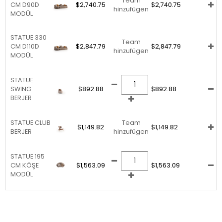
Team
CM D90D
$2,740.75
$2,740.75
hinzufügen
MODÜL
STATUE 330
Team
CM D110D
$2,847.79
$2,847.79
hinzufügen
MODÜL
STATUE
SWİNG
$892.88
$892.88
BERJER
STATUE CLUB
Team
$1,149.82
$1,149.82
BERJER
hinzufügen
STATUE 195
CM KÖŞE
$1,563.09
$1,563.09
MODÜL