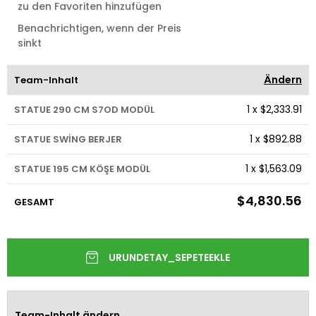
zu den Favoriten hinzufügen
Benachrichtigen, wenn der Preis
sinkt
Ändern
Team-Inhalt
1
x
$2,333.91
STATUE 290 CM S7OD MODÜL
1
x
$892.88
STATUE SWİNG BERJER
1
x
$1,563.09
STATUE 195 CM KÖŞE MODÜL
$4,830.56
GESAMT
Team-Inhalt ändern