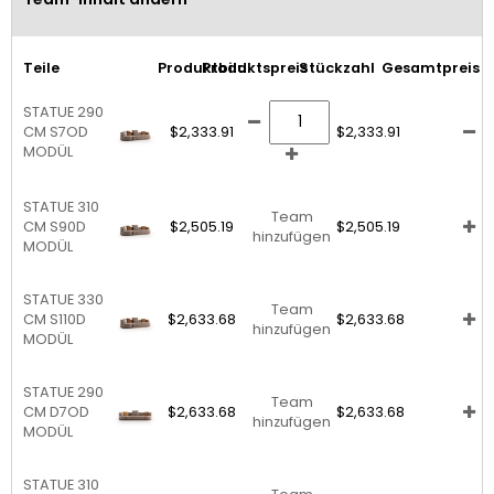
Teile
Produktbild
Produktspreis
Stückzahl
Gesamtpreis
STATUE 290
CM S7OD
$2,333.91
$2,333.91
MODÜL
STATUE 310
Team
CM S90D
$2,505.19
$2,505.19
hinzufügen
MODÜL
STATUE 330
Team
CM S110D
$2,633.68
$2,633.68
hinzufügen
MODÜL
STATUE 290
Team
CM D7OD
$2,633.68
$2,633.68
hinzufügen
MODÜL
STATUE 310