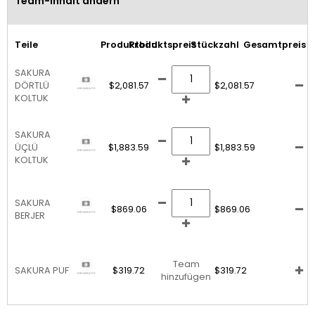
Team-Inhalt ändern
Teile
Produktbild
Produktspreis
Stückzahl
Gesamtpreis
SAKURA
DÖRTLÜ
$2,081.57
$2,081.57
KOLTUK
SAKURA
ÜÇLÜ
$1,883.59
$1,883.59
KOLTUK
SAKURA
$869.06
$869.06
BERJER
Team
SAKURA PUF
$319.72
$319.72
hinzufügen