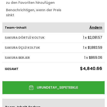
zu den Favoriten hinzufügen
Benachrichtigen, wenn der Preis
sinkt
Ändern
Team-Inhalt
1
x
$2,081.57
SAKURA DÖRTLÜ KOLTUK
1
x
$1,883.59
SAKURA ÜÇLÜ KOLTUK
1
x
$869.06
SAKURA BERJER
$4,840.66
GESAMT