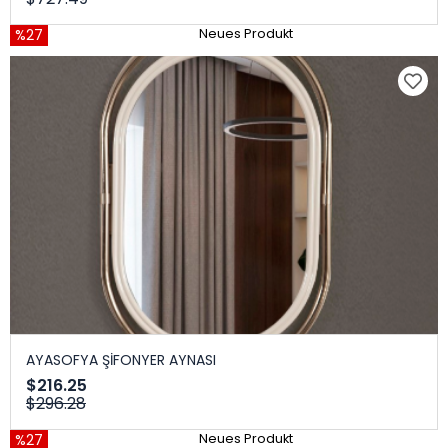
%27
Neues Produkt
AYASOFYA ŞİFONYER AYNASI
$216.25
$296.28
%27
Neues Produkt