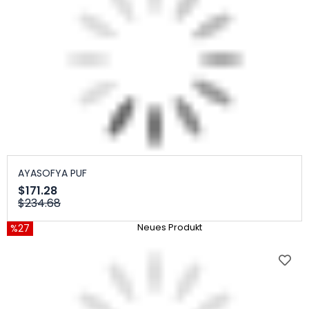
AYASOFYA PUF
$171.28
$234.68
%27
Neues Produkt