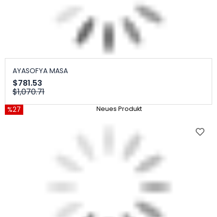
AYASOFYA MASA
$781.53
$1,070.71
%27
Neues Produkt