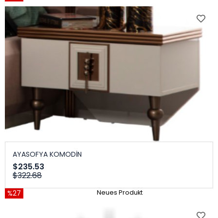
AYASOFYA KOMODİN
$235.53
$322.68
%27
Neues Produkt