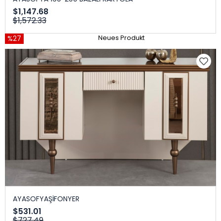
$1,147.68
$1,572.33
%27
Neues Produkt
AYASOFYAŞİFONYER
$531.01
$727.49