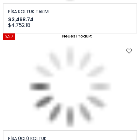
PİSA KOLTUK TAKIMI
$3,468.74
$4,752.18
%27
Neues Produkt
PİSA ÜÇLÜ KOLTUK