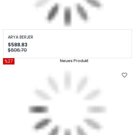
ARYA BERJER
$588.83
$806.70
%27
Neues Produkt