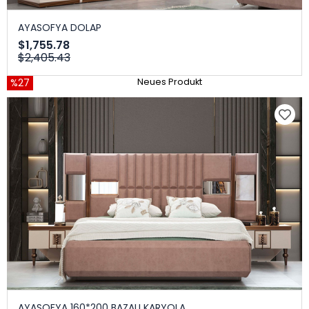
AYASOFYA DOLAP
$1,755.78
$2,405.43
%27
Neues Produkt
AYASOFYA 160*200 BAZALI KARYOLA