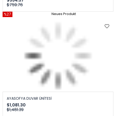
$554.57
$759.76
%27
Neues Produkt
AYASOFYA DUVAR ÜNİTESİ
$1,081.30
$1,481.39