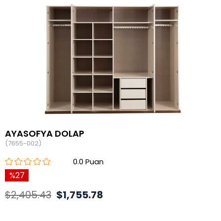
AYASOFYA DOLAP
(7655-002)
0.0
27
$2,405.43
$1,755.78