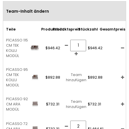
Team-Inhalt ändern
Teile
Produktbild
Produktspreis
Stückzahl
Gesamtpreis
PİCASSO 115
CM TEK
$946.42
$946.42
KOLLU
MODÜL
PİCASSO 95
CM TEK
Team
$892.88
$892.88
KOLLU
hinzufügen
MODÜL
PİCASSO 92
Team
CM ARA
$732.31
$732.31
hinzufügen
MODÜL
PİCASSO 72
CM ARA
$732.31
$1,464.61