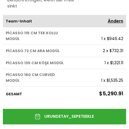
sinkt
Ändern
Team-Inhalt
PİCASSO 115 CM TEK KOLLU
1
x
$946.42
MODÜL
2
x
$732.31
PİCASSO 72 CM ARA MODÜL
1
x
$1,321.11
PİCASSO 135 CM KÖŞE MODÜL
PİCASSO 160 CM CURVED
1
x
$1,535.25
MODÜL
$5,290.91
GESAMT