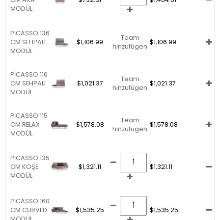
MODÜL
PİCASSO 136
Team
CM SEHPALI
$1,106.99
$1,106.99
hinzufügen
MODÜL
PİCASSO 116
Team
CM SEHPALI
$1,021.37
$1,021.37
hinzufügen
MODÜL
PİCASSO 115
Team
CM RELAX
$1,578.08
$1,578.08
hinzufügen
MODÜL
PİCASSO 135
CM KÖŞE
$1,321.11
$1,321.11
MODÜL
PİCASSO 160
CM CURVED
$1,535.25
$1,535.25
MODÜL