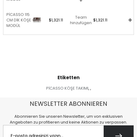
PİCASSO 115
Team
CM DİK KÖŞE
$1,321.11
$1,321.11
hinzufügen
MODÜL
Etiketten
PİCASSO KÖŞE TAKIMI
,
,
NEWSLETTER ABONNIEREN
Abonnieren Sie unseren Newsletter, um von exklusiven
Angeboten zu profitieren und keine Aktionen zu verpassen.