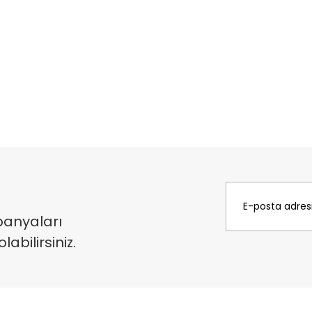
panyaları
bilirsiniz.