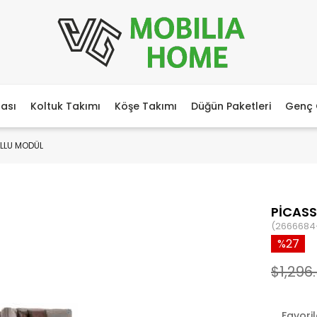
ası
Koltuk Takımı
Köşe Takımı
Düğün Paketleri
Genç 
OLLU MODÜL
PİCASS
(2666684
27
$1,296
Favori