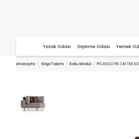
Yatak Odası
Giyinme Odası
Yemek Od
Anasayfa
Köşe Takımı
Kollu Modül
PİCASSO 115 CM TEK K