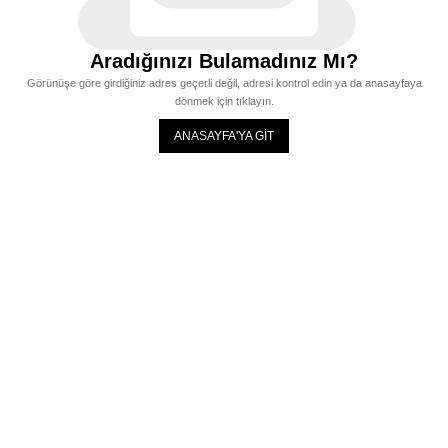
Aradığınızı Bulamadınız Mı?
Görünüşe göre girdiğiniz adres geçerli değil, adresi kontrol edin ya da anasayfaya
dönmek için tıklayın.
ANASAYFA'YA GİT