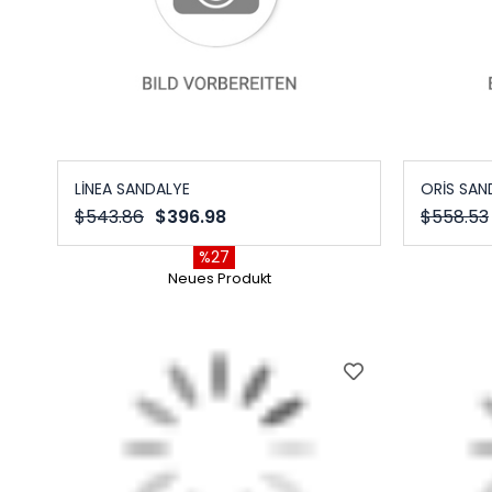
LİNEA SANDALYE
ORİS SAN
$543.86
$396.98
$558.53
%27
Neues Produkt