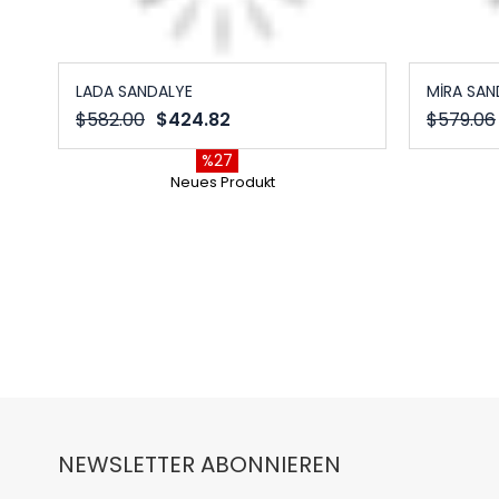
LADA SANDALYE
MİRA SAN
$582.00
$424.82
$579.06
%27
Neues Produkt
NEWSLETTER ABONNIEREN