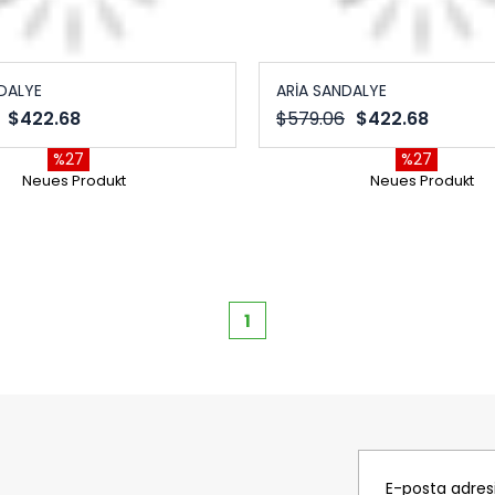
DALYE
ARİA SANDALYE
$422.68
$579.06
$422.68
%27
%27
Neues Produkt
Neues Produkt
1