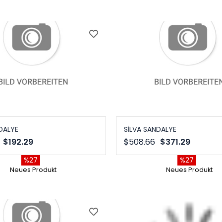
DALYE
SİLVA SANDALYE
$192.29
$508.66
$371.29
%27
%27
Neues Produkt
Neues Produkt