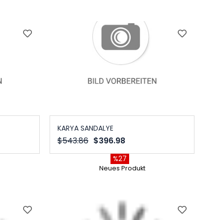
KARYA SANDALYE
$543.86
$396.98
%27
Neues Produkt