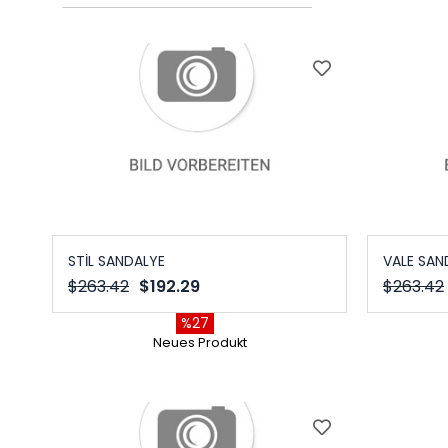
STİL SANDALYE
VALE SAN
$263.42
$192.29
$263.42
%27
Neues Produkt