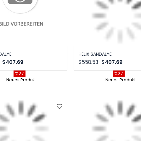
DALYE
HELİX SANDALYE
$407.69
$558.53
$407.69
%27
%27
Neues Produkt
Neues Produkt