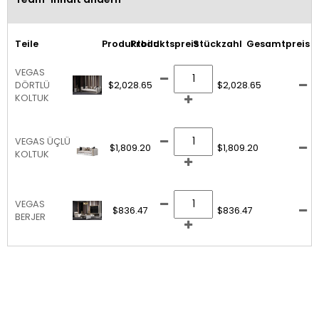
Teile
Produktbild
Produktspreis
Stückzahl
Gesamtpreis
VEGAS
DÖRTLÜ
$2,028.65
$2,028.65
KOLTUK
VEGAS ÜÇLÜ
$1,809.20
$1,809.20
KOLTUK
VEGAS
$836.47
$836.47
BERJER