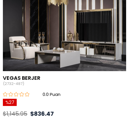
VEGAS BERJER
(2732-487)
0.0
27
$1,145.95
$836.47