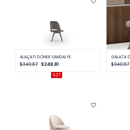
ALAÇATI DÖNER SANDALYE
GALATA 
$340.87
$248.81
$340.87
%27