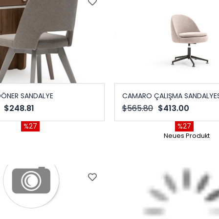
DÖNER SANDALYE
CAMARO ÇALIŞMA SANDALYES
$248.81
$565.80
$413.00
%27
%27
Neues Produkt