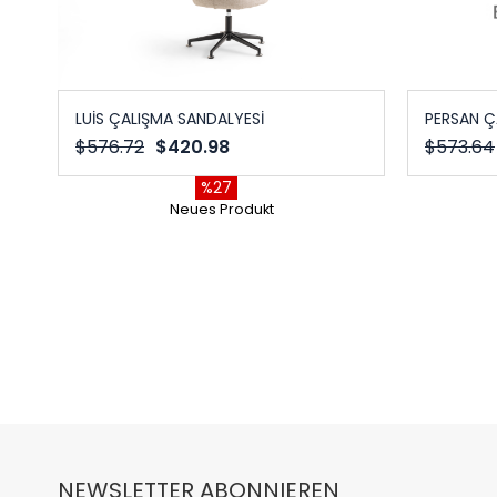
LUİS ÇALIŞMA SANDALYESİ
PERSAN Ç
$576.72
$420.98
$573.64
%27
Neues Produkt
NEWSLETTER ABONNIEREN