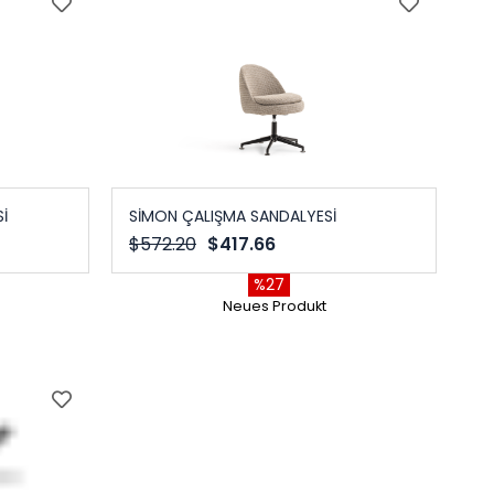
İ
SİMON ÇALIŞMA SANDALYESİ
$572.20
$417.66
%27
Neues Produkt