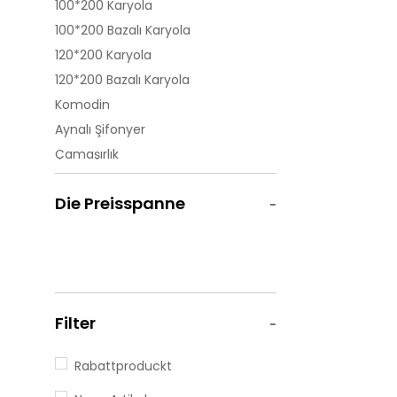
100*200 Karyola
100*200 Bazalı Karyola
120*200 Karyola
120*200 Bazalı Karyola
Komodin
Aynalı Şifonyer
Çamaşırlık
Ayna
Die Preisspanne
Çalışma Masası
Kitaplık
1 Kapılı Dolap
2 Kapılı Dolap
3 Kapılı Dolap
Filter
4 Kapılı Dolap
Dolap
Rabattproduckt
Sürgülü Dolap