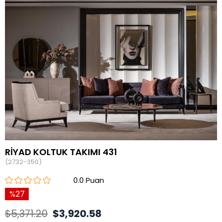
RİYAD KOLTUK TAKIMI 431
(2732-350)
0.0
27
$5,371.20
$3,920.58