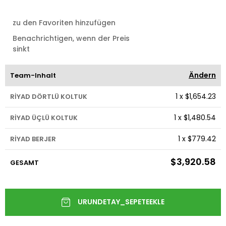
zu den Favoriten hinzufügen
Benachrichtigen, wenn der Preis
sinkt
Ändern
Team-Inhalt
1
x
$1,654.23
RİYAD DÖRTLÜ KOLTUK
1
x
$1,480.54
RİYAD ÜÇLÜ KOLTUK
1
x
$779.42
RİYAD BERJER
$3,920.58
GESAMT