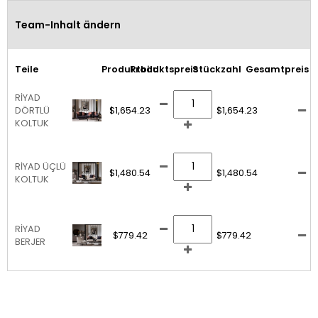
Team-Inhalt ändern
Teile
Produktbild
Produktspreis
Stückzahl
Gesamtpreis
RİYAD
DÖRTLÜ
$1,654.23
$1,654.23
KOLTUK
RİYAD ÜÇLÜ
$1,480.54
$1,480.54
KOLTUK
RİYAD
$779.42
$779.42
BERJER