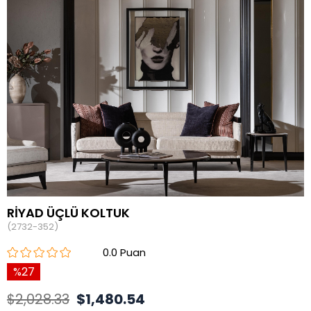
RİYAD ÜÇLÜ KOLTUK
(2732-352)
0.0
27
$2,028.33
$1,480.54