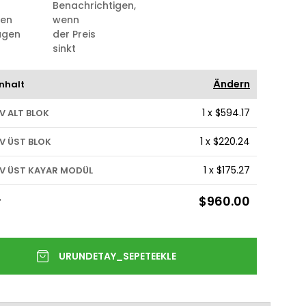
Benachrichtigen,
ten
wenn
ügen
der Preis
sinkt
Ändern
nhalt
1
x
$594.17
V ALT BLOK
1
x
$220.24
V ÜST BLOK
1
x
$175.27
TV ÜST KAYAR MODÜL
$960.00
T