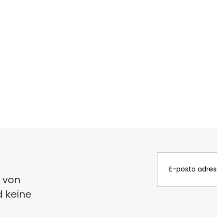
 von
d keine