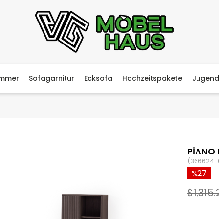
immer
Sofagarnitur
Ecksofa
Hochzeitspakete
Jugend
PİANO 
(366624-
27
$1,315.