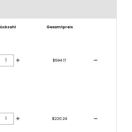
tückzahl
Gesamtpreis
$594.17
$220.24