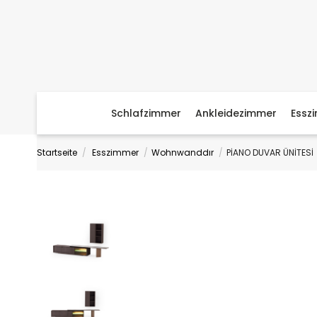
Schlafzimmer
Ankleidezimmer
Essz
Startseite
Esszimmer
Wohnwanddır
PİANO DUVAR ÜNİTESİ