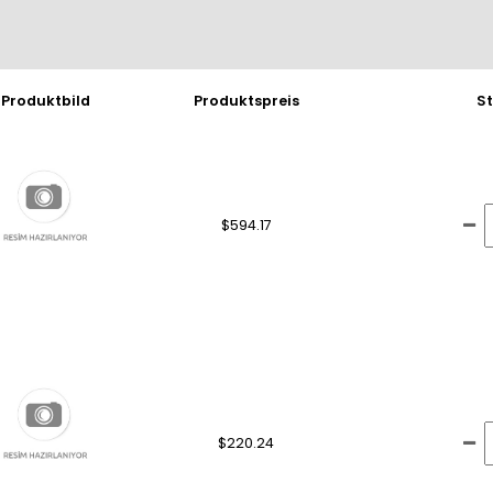
Produktbild
Produktspreis
S
$594.17
$220.24