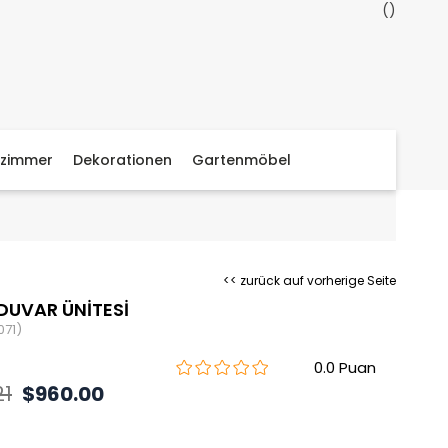
zimmer
Dekorationen
Gartenmöbel
<< zurück auf vorherige Seite
DUVAR ÜNİTESİ
071)
0.0
21
$960.00