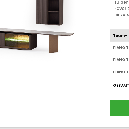
zu den
Favori
hinzuf
Team-I
PİANO T
PİANO T
PİANO 
GESAM