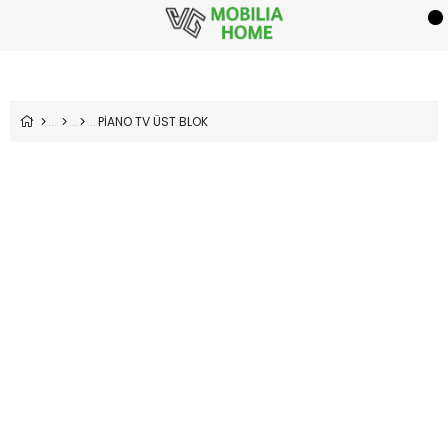
PİANO TV ÜST BLOK