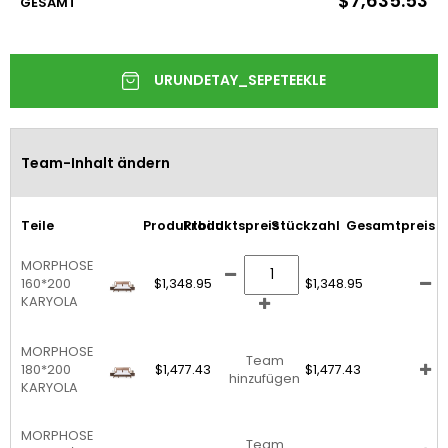
$7,635.53
GESAMT
Team-Inhalt ändern
Teile
Produktbild
Produktspreis
Stückzahl
Gesamtpreis
MORPHOSE
160*200
$1,348.95
$1,348.95
KARYOLA
MORPHOSE
Team
180*200
$1,477.43
$1,477.43
hinzufügen
KARYOLA
MORPHOSE
Team