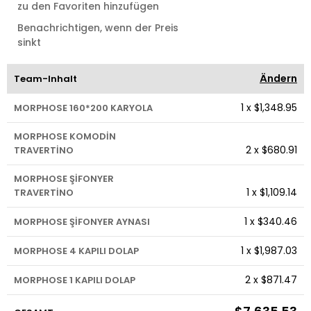
zu den Favoriten hinzufügen
Benachrichtigen, wenn der Preis
sinkt
Ändern
Team-Inhalt
1
x
$1,348.95
MORPHOSE 160*200 KARYOLA
MORPHOSE KOMODİN
2
x
$680.91
TRAVERTİNO
MORPHOSE ŞİFONYER
1
x
$1,109.14
TRAVERTİNO
1
x
$340.46
MORPHOSE ŞİFONYER AYNASI
1
x
$1,987.03
MORPHOSE 4 KAPILI DOLAP
2
x
$871.47
MORPHOSE 1 KAPILI DOLAP