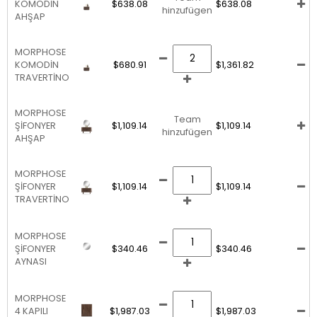
KOMODİN
$638.08
$638.08
hinzufügen
AHŞAP
MORPHOSE
KOMODİN
$680.91
$1,361.82
TRAVERTİNO
MORPHOSE
Team
ŞİFONYER
$1,109.14
$1,109.14
hinzufügen
AHŞAP
MORPHOSE
ŞİFONYER
$1,109.14
$1,109.14
TRAVERTİNO
MORPHOSE
ŞİFONYER
$340.46
$340.46
AYNASI
MORPHOSE
4 KAPILI
$1,987.03
$1,987.03