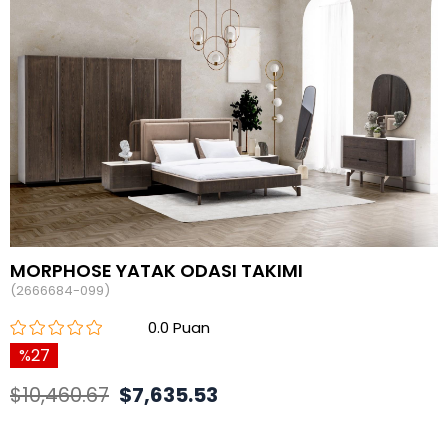
MORPHOSE YATAK ODASI TAKIMI
(2666684-099)
0.0
27
$10,460.67
$7,635.53