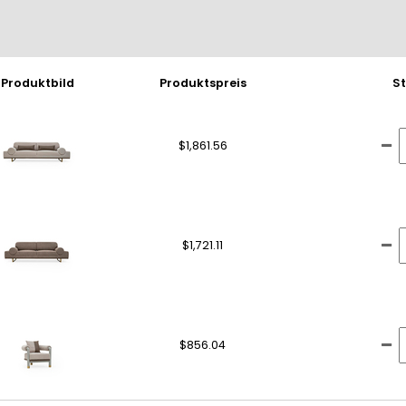
Produktbild
Produktspreis
S
$1,861.56
$1,721.11
$856.04