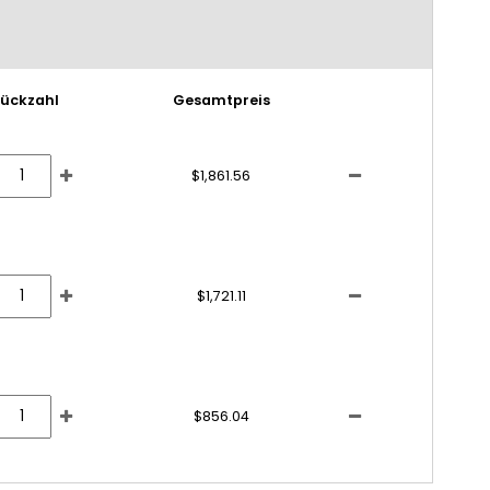
tückzahl
Gesamtpreis
$1,861.56
$1,721.11
$856.04