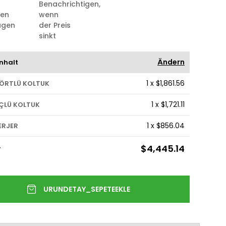
Benachrichtigen,
ten
wenn
ügen
der Preis
sinkt
Ändern
nhalt
1
x
$1,861.56
DÖRTLÜ KOLTUK
1
x
$1,721.11
ÜÇLÜ KOLTUK
1
x
$856.04
ERJER
$4,445.14
T