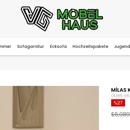
immer
Sofagarnitur
Ecksofa
Hochzeitspakete
Jugend
MİLAS 
(4365-06
27
$6,089