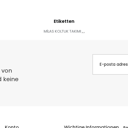
Etiketten
MİLAS KOLTUK TAKIMI
,
,
 von
d keine
Konto
Wichtige Informationen
So