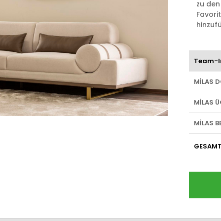
zu den
Favori
hinzuf
Team-I
MİLAS 
MİLAS 
MİLAS B
GESAM