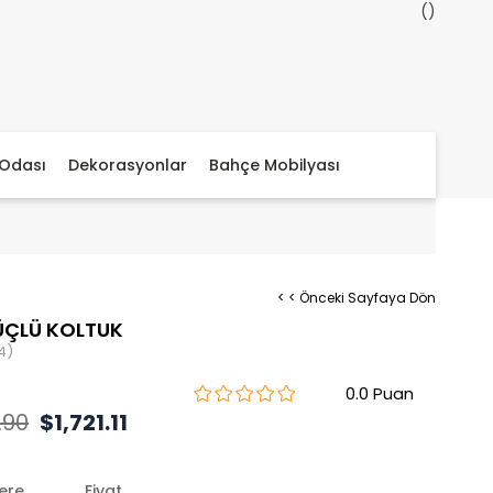
Odası
Dekorasyonlar
Bahçe Mobilyası
< < Önceki Sayfaya Dön
ÜÇLÜ KOLTUK
4)
0.0
.90
$1,721.11
lere
Fiyat