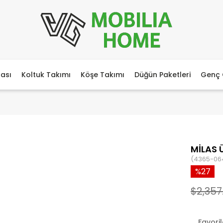
ası
Koltuk Takımı
Köşe Takımı
Düğün Paketleri
Genç 
MİLAS 
(4365-06
27
$2,357
Favori