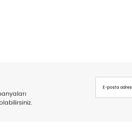
panyaları
bilirsiniz.