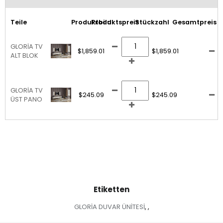
Teile
Produktbild
Produktspreis
Stückzahl
Gesamtpreis
GLORİA TV
$1,859.01
$1,859.01
ALT BLOK
GLORİA TV
$245.09
$245.09
ÜST PANO
Etiketten
GLORİA DUVAR ÜNİTESİ
,
,