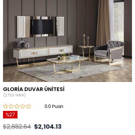
GLORİA DUVAR ÜNİTESİ
(2732-684)
0.0
27
$2,882.64
$2,104.13