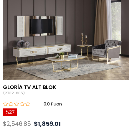
GLORİA TV ALT BLOK
(2732-685)
0.0
27
$2,546.85
$1,859.01