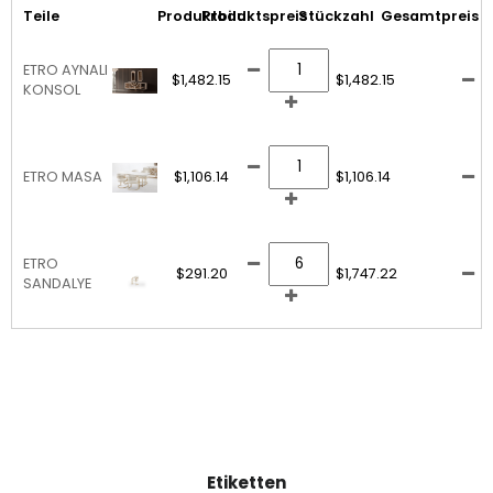
Teile
Produktbild
Produktspreis
Stückzahl
Gesamtpreis
ETRO AYNALI
$1,482.15
$1,482.15
KONSOL
ETRO MASA
$1,106.14
$1,106.14
ETRO
$291.20
$1,747.22
SANDALYE
Etiketten