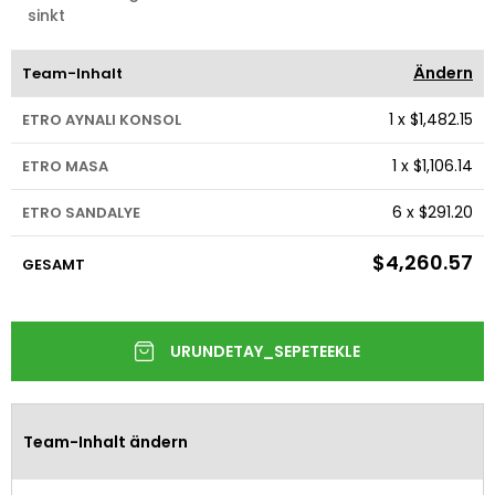
sinkt
Ändern
Team-Inhalt
1
x
$1,482.15
ETRO AYNALI KONSOL
1
x
$1,106.14
ETRO MASA
6
x
$291.20
ETRO SANDALYE
$4,260.57
GESAMT
Team-Inhalt ändern