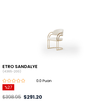
ETRO SANDALYE
(4365-200)
0.0
27
$398.95
$291.20