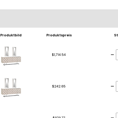
Produktbild
Produktspreis
S
$1,714.54
$242.65
$979.77