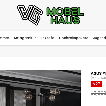
immer
Sofagarnitur
Ecksofa
Hochzeitspakete
Jugend
ASUS Y
(2732-54
27
$5,508