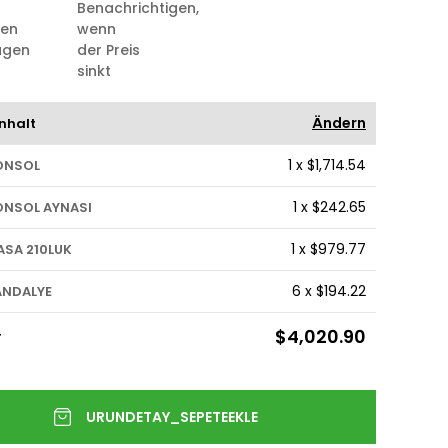
Benachrichtigen,
ten
wenn
ügen
der Preis
sinkt
Ändern
nhalt
1
x
$1,714.54
ONSOL
1
x
$242.65
ONSOL AYNASI
1
x
$979.77
ASA 210LUK
6
x
$194.22
ANDALYE
$4,020.90
T