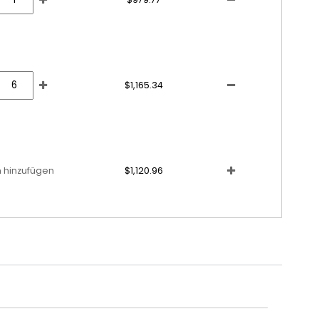
$1,165.34
 hinzufügen
$1,120.96