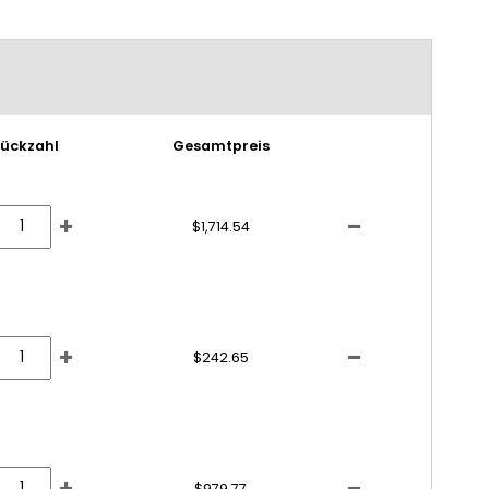
tückzahl
Gesamtpreis
$1,714.54
$242.65
$979.77