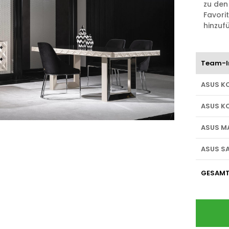
zu den
Favori
hinzuf
Team-I
ASUS K
ASUS K
ASUS M
ASUS S
GESAM