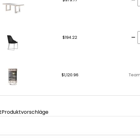
$194.22
$1,120.96
Team
t
Produktvorschläge