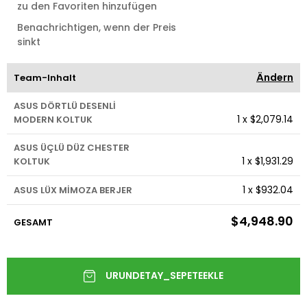
zu den Favoriten hinzufügen
Benachrichtigen, wenn der Preis
sinkt
Ändern
Team-Inhalt
ASUS DÖRTLÜ DESENLİ
1
x
$2,079.14
MODERN KOLTUK
ASUS ÜÇLÜ DÜZ CHESTER
1
x
$1,931.29
KOLTUK
1
x
$932.04
ASUS LÜX MİMOZA BERJER
$4,948.90
GESAMT