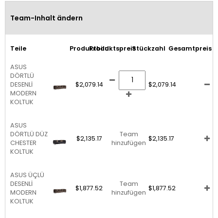
Team-Inhalt ändern
Teile
Produktbild
Produktspreis
Stückzahl
Gesamtpreis
ASUS
DÖRTLÜ
DESENLİ
$2,079.14
$2,079.14
MODERN
KOLTUK
ASUS
DÖRTLÜ DÜZ
Team
$2,135.17
$2,135.17
CHESTER
hinzufügen
KOLTUK
ASUS ÜÇLÜ
DESENLİ
Team
$1,877.52
$1,877.52
MODERN
hinzufügen
KOLTUK