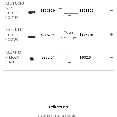
ASUS ÜÇLÜ
DÜZ
$1,931.29
$1,931.29
CHESTER
KOLTUK
ASUS İKİLİ
Team
CHESTER
$1,757.16
$1,757.16
hinzufügen
KOLTUK
ASUS LÜX
MİMOZA
$932.04
$932.04
BERJER
Etiketten
ASUS KOLTUK TAKIMI 431
,
,