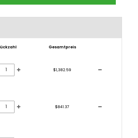
tückzahl
Gesamtpreis
$1,382.59
$841.37