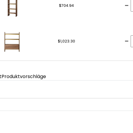
$704.94
$1,023.30
t
Produktvorschläge