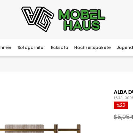
immer
Sofagarnitur
Ecksofa
Hochzeitspakete
Jugend
ALBA D
(633-000
22
$5,054