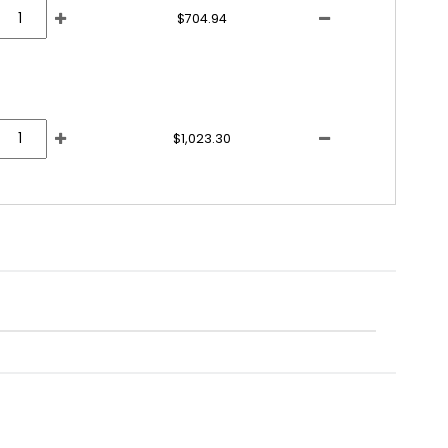
$704.94
$1,023.30