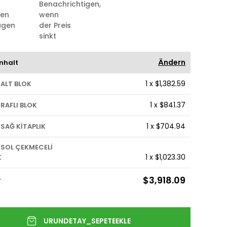
Benachrichtigen,
ten
wenn
ügen
der Preis
sinkt
Ändern
nhalt
1
x
$1,382.59
 ALT BLOK
1
x
$841.37
 RAFLI BLOK
1
x
$704.94
 SAĞ KİTAPLIK
 SOL ÇEKMECELİ
1
x
$1,023.30
K
$3,918.09
T