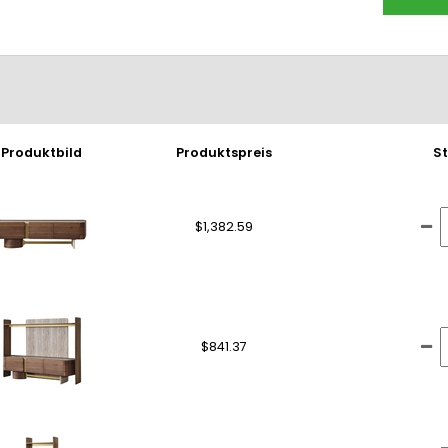
Produktbild
Produktspreis
S
$1,382.59
$841.37