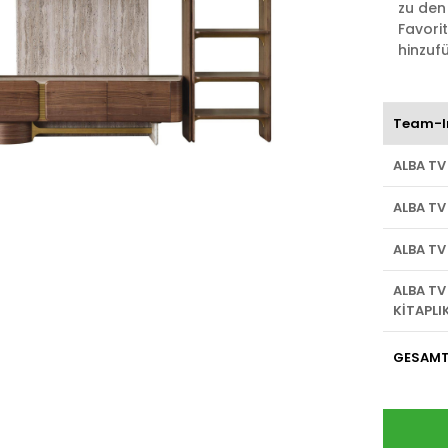
zu den
Favori
hinzuf
Team-I
ALBA TV
ALBA TV
ALBA TV
ALBA TV
KİTAPLI
GESAM