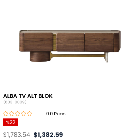
ALBA TV ALT BLOK
(633-0009)
0.0
22
$1,783.54
$1,382.59