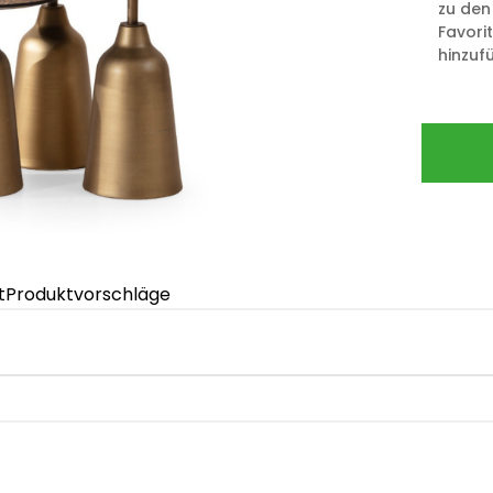
zu den
Favori
hinzuf
t
Produktvorschläge