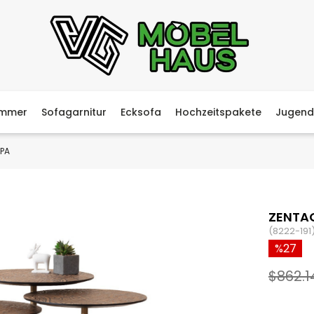
immer
Sofagarnitur
Ecksofa
Hochzeitspakete
Jugend
HPA
ZENTAG
(8222-191
27
$862.1