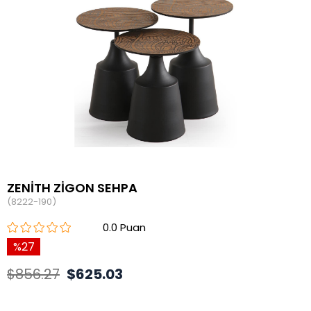
ZENİTH ZİGON SEHPA
(8222-190)
0.0
27
$856.27
$625.03