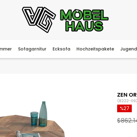
immer
Sofagarnitur
Ecksofa
Hochzeitspakete
Jugend
ZEN OR
(8222-09
27
$862.1