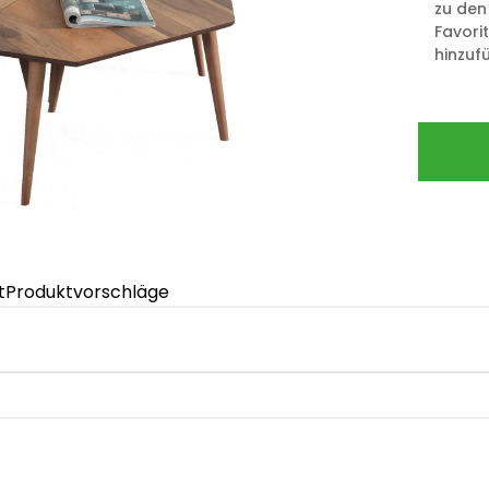
zu den
Favori
hinzuf
t
Produktvorschläge