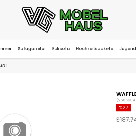
immer
Sofagarnitur
Ecksofa
Hochzeitspakete
Jugend
LENT
WAFFLE
(2666684
27
$187.7