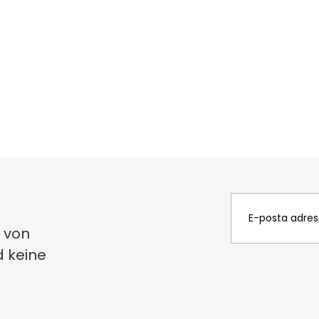
 von
d keine