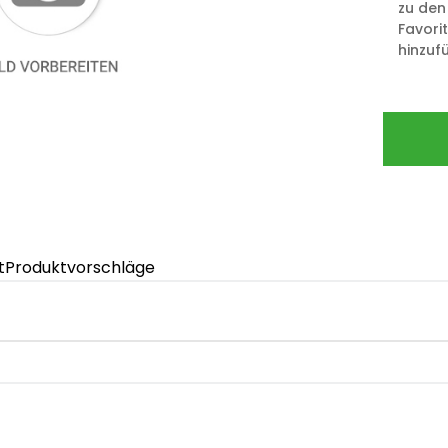
zu den
Favori
hinzuf
t
Produktvorschläge