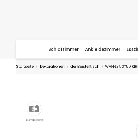
Schlafzimmer
Ankleidezimmer
Essz
Startseite
Dekorationen
der Beistelltisch
WAFFLE 50*50 KIR