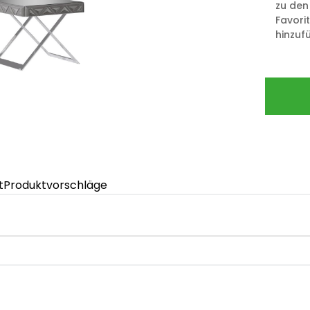
zu den
Favori
hinzuf
t
Produktvorschläge