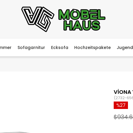
immer
Sofagarnitur
Ecksofa
Hochzeitspakete
Jugend
VİONA 
(2732-65
27
$934.6