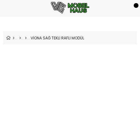
VİONA SAĞ TEKLİ RAFLI MODÜL