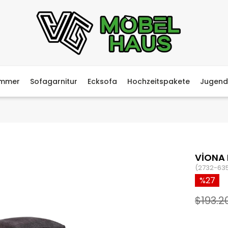
immer
Sofagarnitur
Ecksofa
Hochzeitspakete
Jugend
VİONA 
(2732-63
27
$193.2