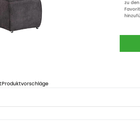
zu den
Favori
hinzuf
t
Produktvorschläge