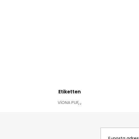
Etiketten
VİONA PUF
,
,