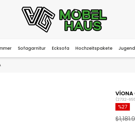
immer
Sofagarnitur
Ecksofa
Hochzeitspakete
Jugend
A
VİONA
(2732-65
27
$1,181.