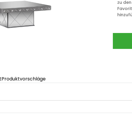
zu den
Favori
hinzuf
t
Produktvorschläge