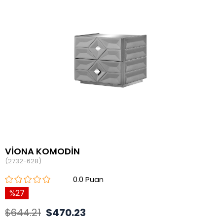
VİONA KOMODİN
(2732-628)
0.0
27
$644.21
$470.23