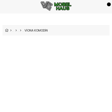
VİONA KOMODİN