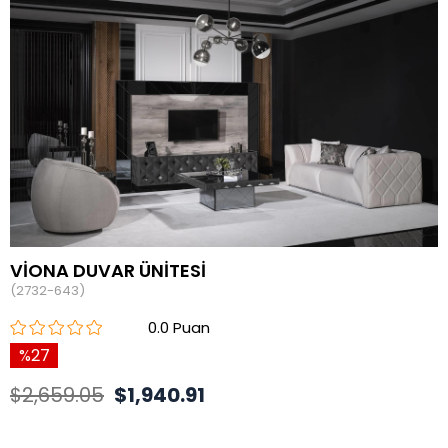
VİONA DUVAR ÜNİTESİ
(2732-643)
0.0
27
$2,659.05
$1,940.91