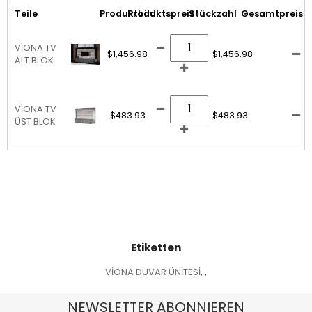
Teile
Produktbild
Produktspreis
Stückzahl
Gesamtpreis
VİONA TV
$1,456.98
$1,456.98
ALT BLOK
VİONA TV
$483.93
$483.93
ÜST BLOK
Etiketten
VİONA DUVAR ÜNİTESİ
,
,
NEWSLETTER ABONNIEREN