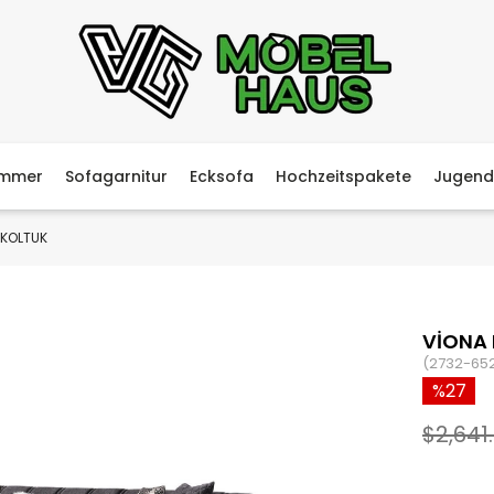
immer
Sofagarnitur
Ecksofa
Hochzeitspakete
Jugend
 KOLTUK
VİONA
(2732-65
27
$2,641