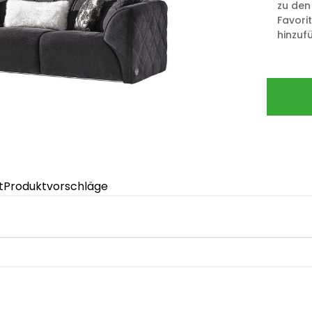
zu den
Favori
hinzuf
t
Produktvorschläge