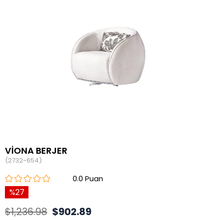
VİONA BERJER
(2732-654)
0.0
27
$1,236.98
$902.89