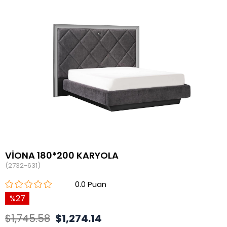
VİONA 180*200 KARYOLA
(2732-631)
0.0
27
$1,745.58
$1,274.14