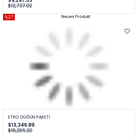
$9,297.53
$12,737.02
%27
Neues Produkt
ETRO DÜĞÜN PAKETİ
$13,346.89
$18,285.20