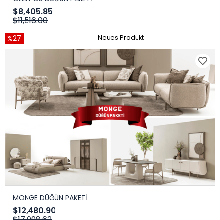
$8,405.85
$11,516.00
%27
Neues Produkt
MONGE DÜĞÜN PAKETİ
$12,480.90
$17,098.62