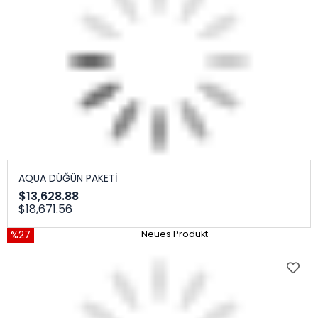
AQUA DÜĞÜN PAKETİ
$13,628.88
$18,671.56
%27
Neues Produkt