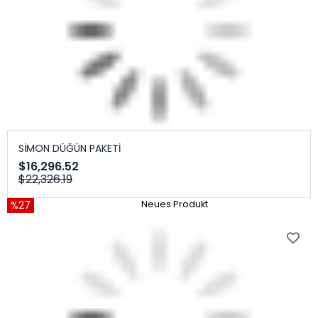
SİMON DÜĞÜN PAKETİ
$16,296.52
$22,326.19
%27
Neues Produkt