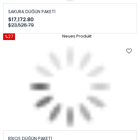
SAKURA DÜĞÜN PAKETİ
$17,172.80
$23,526.79
%27
Neues Produkt
RİXOS DÜĞÜN PAKETİ