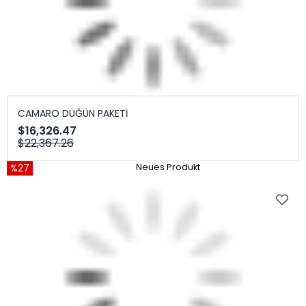
CAMARO DÜĞÜN PAKETİ
$16,326.47
$22,367.26
%27
Neues Produkt