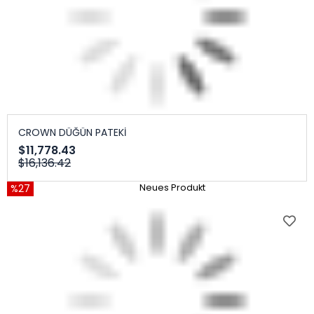
CROWN DÜĞÜN PATEKİ
$11,778.43
$16,136.42
%27
Neues Produkt