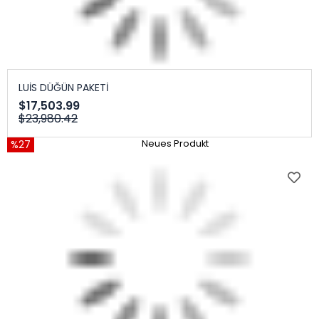
LUİS DÜĞÜN PAKETİ
$17,503.99
$23,980.42
%27
Neues Produkt