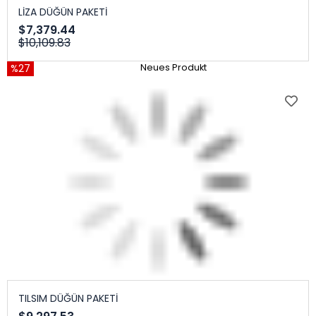
LİZA DÜĞÜN PAKETİ
$7,379.44
$10,109.83
%27
Neues Produkt
TILSIM DÜĞÜN PAKETİ